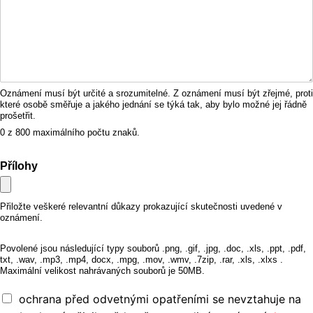
Oznámení musí být určité a srozumitelné. Z oznámení musí být zřejmé, proti
které osobě směřuje a jakého jednání se týká tak, aby bylo možné jej řádně
prošetřit.
0 z 800 maximálního počtu znaků.
Přílohy
Přiložte veškeré relevantní důkazy prokazující skutečnosti uvedené v
oznámení.
Povolené jsou následující typy souborů .png, .gif, .jpg, .doc, .xls, .ppt, .pdf,
txt, .wav, .mp3, .mp4, docx, .mpg, .mov, .wmv, .7zip, .rar, .xls, .xlxs .
Maximální velikost nahrávaných souborů je 50MB.
ochrana před odvetnými opatřeními se nevztahuje na