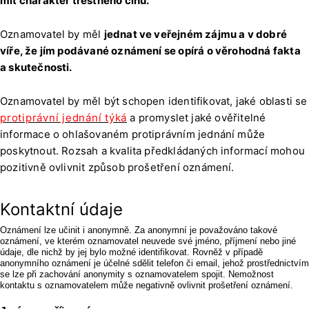
mít charakter trestného činu.
Oznamovatel by měl
jednat ve veřejném zájmu a v dobré
víře, že jím podávané oznámení se opírá o věrohodná fakta
a skutečnosti.
Oznamovatel by měl být schopen identifikovat, jaké oblasti se
protiprávní jednání týká
a promyslet jaké ověřitelné
informace o ohlašovaném protiprávním jednání může
poskytnout. Rozsah a kvalita předkládaných informací mohou
pozitivně ovlivnit způsob prošetření oznámení.
Kontaktní údaje
Oznámení lze učinit i anonymně. Za anonymní je považováno takové
oznámení, ve kterém oznamovatel neuvede své jméno, příjmení nebo jiné
údaje, dle nichž by jej bylo možné identifikovat. Rovněž v případě
anonymního oznámení je účelné sdělit telefon či email, jehož prostřednictvím
se lze při zachování anonymity s oznamovatelem spojit. Nemožnost
kontaktu s oznamovatelem může negativně ovlivnit prošetření oznámení.