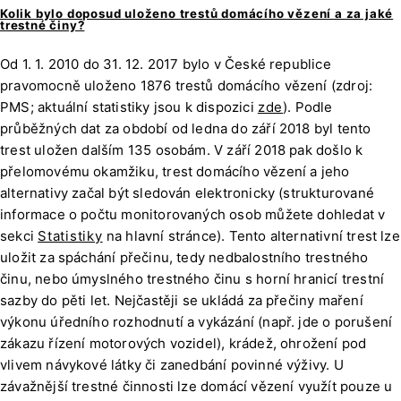
Kolik bylo doposud uloženo trestů domácího vězení a za jaké
trestné činy?
Od 1. 1. 2010 do 31. 12. 2017 bylo v České republice
pravomocně uloženo 1876 trestů domácího vězení (zdroj:
PMS; aktuální statistiky jsou k dispozici
zde
). Podle
průběžných dat za období od ledna do září 2018 byl tento
trest uložen dalším 135 osobám. V září 2018 pak došlo k
přelomovému okamžiku, trest domácího vězení a jeho
alternativy začal být sledován elektronicky (strukturované
informace o počtu monitorovaných osob můžete dohledat v
sekci
Statistiky
na hlavní stránce). Tento alternativní trest lze
uložit za spáchání přečinu, tedy nedbalostního trestného
činu, nebo úmyslného trestného činu s horní hranicí trestní
sazby do pěti let. Nejčastěji se ukládá za přečiny maření
výkonu úředního rozhodnutí a vykázání (např. jde o porušení
zákazu řízení motorových vozidel), krádež, ohrožení pod
vlivem návykové látky či zanedbání povinné výživy. U
závažnější trestné činnosti lze domácí vězení využít pouze u