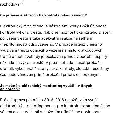
rozhodování.
Co přinese elektronická kontrola odsouzených?
Elektronický monitoring je nástrojem, který zvýší účinnost
kontroly výkonu trestu. Nabídne možnost okamžitého zjištění
porušení trestu a také adekvátní reakce na selhání
(nepřítomnost) odsouzeného. V případě intenzivnějšího
využívání trestu domácího vězení namísto krátkodobých
trestů odnětí svobody je očekáván přínos v podobě úspory
nákladů na výkon trestů. V praxi nebude muset probační
úředník vykonávat časté fyzické kontroly, ale takto ušetřený
čas bude věnován přímé probační práci s odsouzeným.
Je možné elektronický monitoring využít i v jiných
oblastech?
Právní úprava platná do 30. 6. 2016 umožňovala využít
elektronický monitoring pouze pro kontrolu trestu domácího
vězení a v souvislosti s uložením přiměřené povinnosti