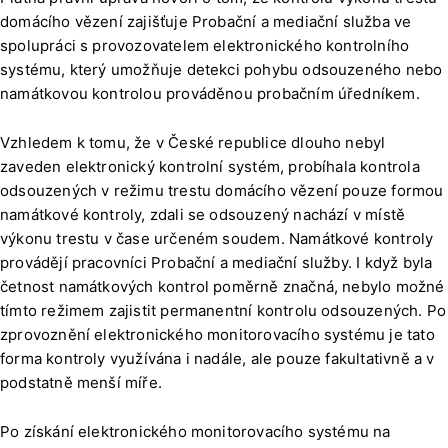
domácího vězení zajišťuje Probační a mediační služba ve
spolupráci s provozovatelem elektronického kontrolního
systému, který umožňuje detekci pohybu odsouzeného nebo
namátkovou kontrolou prováděnou probačním úředníkem.
Vzhledem k tomu, že v České republice dlouho nebyl
zaveden elektronický kontrolní systém, probíhala kontrola
odsouzených v režimu trestu domácího vězení pouze formou
namátkové kontroly, zdali se odsouzený nachází v místě
výkonu trestu v čase určeném soudem. Namátkové kontroly
provádějí pracovníci Probační a mediační služby. I když byla
četnost namátkových kontrol poměrně značná, nebylo možné
tímto režimem zajistit permanentní kontrolu odsouzených. Po
zprovoznění elektronického monitorovacího systému je tato
forma kontroly využívána i nadále, ale pouze fakultativně a v
podstatně menší míře.
Po získání elektronického monitorovacího systému na