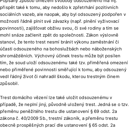
Popsaný způsob omezení svobody odsouzeného má mj.
přispět také k tomu, aby nedošlo k zpřetrhání pozitivních
sociálních vazeb, ale naopak, aby byl odsouzený podpořen v
možnosti řádně plnit své závazky (např. plnění vyživovací
povinnosti), zajišťovat obživu svou, či své rodiny a tím se
mohl snáze začlenit zpět do společnosti. Zákon výslovně
stanoví, že tento trest nesmí bránit výkonu zaměstnání či
účasti odsouzeného na bohoslužbách nebo náboženských
shromážděních. Výchovný účinek trestu může být posílen
tím, že soud uloží odsouzenému také tzv. přiměřená omezení
nebo přiměřené povinnosti směřující k tomu, aby odsouzený
vedl řádný život či nahradil škodu, kterou trestným činem
způsobil.
Trest domácího vězení lze také uložit odsouzenému v
případě, že neplní jiný, původně uložený trest. Jedná se o tzv.
přeměnu peněžitého trestu dle ustanovení § 69 odst. 2a
zákona č. 40/2009 Sb., trestní zákoník, a přeměnu trestu
obecně prospěšných prací dle ustanovení § 65 odst. 2a