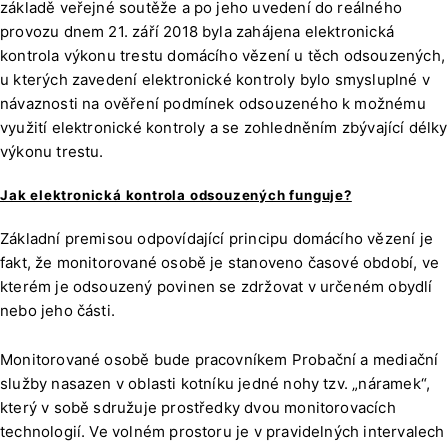
základě veřejné soutěže a po jeho uvedení do reálného
provozu dnem 21. září 2018 byla zahájena elektronická
kontrola výkonu trestu domácího vězení u těch odsouzených,
u kterých zavedení elektronické kontroly bylo smysluplné v
návaznosti na ověření podmínek odsouzeného k možnému
využití elektronické kontroly a se zohledněním zbývající délky
výkonu trestu.
Jak elektronická kontrola odsouzených funguje?
Základní premisou odpovídající principu domácího vězení je
fakt, že monitorované osobě je stanoveno časové období, ve
kterém je odsouzený povinen se zdržovat v určeném obydlí
nebo jeho části.
Monitorované osobě bude pracovníkem Probační a mediační
služby nasazen v oblasti kotníku jedné nohy tzv. „náramek“,
který v sobě sdružuje prostředky dvou monitorovacích
technologií. Ve volném prostoru je v pravidelných intervalech