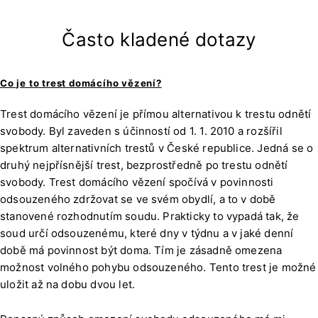
Často kladené dotazy
Co je to trest domácího vězení?
Trest domácího vězení je přímou alternativou k trestu odnětí
svobody. Byl zaveden s účinností od 1. 1. 2010 a rozšířil
spektrum alternativních trestů v České republice. Jedná se o
druhý nejpřísnější trest, bezprostředně po trestu odnětí
svobody. Trest domácího vězení spočívá v povinnosti
odsouzeného zdržovat se ve svém obydlí, a to v době
stanovené rozhodnutím soudu. Prakticky to vypadá tak, že
soud určí odsouzenému, které dny v týdnu a v jaké denní
době má povinnost být doma. Tím je zásadně omezena
možnost volného pohybu odsouzeného. Tento trest je možné
uložit až na dobu dvou let.