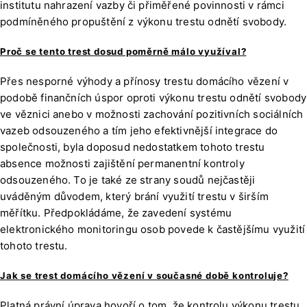
institutu nahrazení vazby či přiměřené povinnosti v rámci
podmíněného propuštění z výkonu trestu odnětí svobody.
Proč se tento trest dosud poměrně málo využíval?
Přes nesporné výhody a přínosy trestu domácího vězení v
podobě finančních úspor oproti výkonu trestu odnětí svobody
ve věznici anebo v možnosti zachování pozitivních sociálních
vazeb odsouzeného a tím jeho efektivnější integrace do
společnosti, byla doposud nedostatkem tohoto trestu
absence možnosti zajištění permanentní kontroly
odsouzeného. To je také ze strany soudů nejčastěji
uváděným důvodem, který brání využití trestu v širším
měřítku. Předpokládáme, že zavedení systému
elektronického monitoringu osob povede k častějšímu využití
tohoto trestu.
Jak se trest domácího vězení v současné době kontroluje?
Platná právní úprava hovoří o tom, že kontrolu výkonu trestu