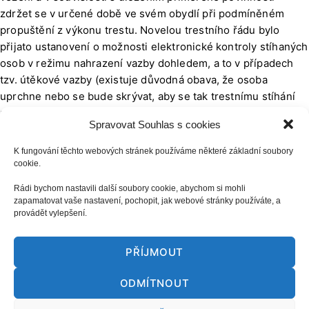
zdržet se v určené době ve svém obydlí při podmíněném
propuštění z výkonu trestu. Novelou trestního řádu bylo
přijato ustanovení o možnosti elektronické kontroly stíhaných
osob v režimu nahrazení vazby dohledem, a to v případech
tzv. útěkové vazby (existuje důvodná obava, že osoba
uprchne nebo se bude skrývat, aby se tak trestnímu stíhání
nebo trestu vyhnula, zejména nelze-li její totožnost hned
Spravovat Souhlas s cookies
zjistit, nemá-li stálé bydliště anebo hrozí-li jí vysoký trest) či
vazby předstižné (existuje důvodná obava, že osoba bude
K fungování těchto webových stránek používáme některé základní soubory
opakovat trestnou činnost, pro niž je stíhána, dokoná trestný
cookie.
čin, o který se pokusila, nebo vykoná trestný čin, který
Rádi bychom nastavili další soubory cookie, abychom si mohli
připravovala nebo kterým hrozila). Technickými prostředky
zapamatovat vaše nastavení, pochopit, jak webové stránky používáte, a
elektronického monitoringu lze také zajišťovat v kvalitnější
provádět vylepšení.
míře ochranu obětí trestné činnosti, pokud s jejich použitím
chráněná osoba vysloví souhlas.
PŘÍJMOUT
Webové stránky jsou v souladu s
vyhláškou č. 64/2008 Sb.
ODMÍTNOUT
o přístupnosti.