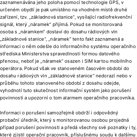
zaznamenávána jeho poloha pomocí technologie GPS, v
určeném obydlí je pak umístěno na vhodném místě druhé
zařízení, tzv. „základnová stanice“, vysílající radiofrekvenční
signál, který „náramek“ přijímá. Pokud se monitorovaná
osoba s „náramkem“ dostaví do dosahu rádiových vln
„základnové stanice“, „náramek“ tento fakt zaznamená a
informaci o něm odešle do informačního systému operačního
střediska Ministerstva spravedlnosti formou datového
přenosu, neboť je „náramek“ osazen i SIM kartou mobilního
operátora. Pokud však ve stanoveném časovém období do
dosahu rádiových vln „základnové stanice“ nedorazí nebo v
průběhu tohoto stanoveného období z dosahu odejde,
vyhodnotí tuto skutečnost informační systém jako porušení
povinnosti a upozorní o tom alarmem operačního pracovníka.
Informaci o porušení samozřejmě obdrží i odpovědný
probační úředník, který s monitorovanou osobou projedná
případ porušení povinnosti a předá všechny své poznatky i ty,
které zjistil operační pracovník, příslušnému soudu k dalšímu