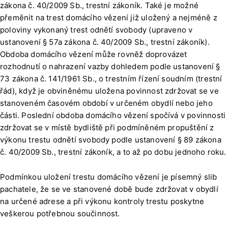
zákona č. 40/2009 Sb., trestní zákoník. Také je možné
přeměnit na trest domácího vězení již uložený a nejméně z
poloviny vykonaný trest odnětí svobody (upraveno v
ustanovení § 57a zákona č. 40/2009 Sb., trestní zákoník).
Obdoba domácího vězení může rovněž doprovázet
rozhodnutí o nahrazení vazby dohledem podle ustanovení §
73 zákona č. 141/1961 Sb., o trestním řízení soudním (trestní
řád), když je obviněnému uložena povinnost zdržovat se ve
stanoveném časovém období v určeném obydlí nebo jeho
části. Poslední obdoba domácího vězení spočívá v povinnosti
zdržovat se v místě bydliště při podmíněném propuštění z
výkonu trestu odnětí svobody podle ustanovení § 89 zákona
č. 40/2009 Sb., trestní zákoník, a to až po dobu jednoho roku.
Podmínkou uložení trestu domácího vězení je písemný slib
pachatele, že se ve stanovené době bude zdržovat v obydlí
na určené adrese a při výkonu kontroly trestu poskytne
veškerou potřebnou součinnost.